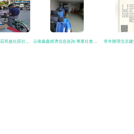
太和縣經濟開發區閃莊民族社區社會經濟咨詢服務現狀與展望
云南淼森經濟信息咨詢 專業社會經濟咨詢服務的領航者