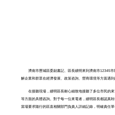
濟南市歷城區委副書記、區長續明來到濟南市1234
解企業和群眾在經濟發展、政策咨詢、營商環境等方面遇到
在接聽現場，續明區長耐心細致地接聽了多位市民的來
等方面的具體咨詢。對于每一位來電者，續明區長都認真聆
當場要求隨行的區直相關部門負責人詳細記錄，明確責任單