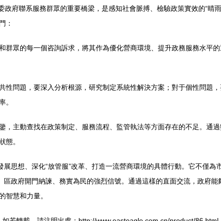
黨委政府聯系服務群眾的重要橋梁，是感知社會脈搏、檢驗政策實效的“晴
門：
和群眾的每一個咨詢訴求，將其作為優化營商環境、提升政務服務水平的
共性問題，要深入分析根源，研究制定系統性解決方案；對于個性問題，
率。
鑒，主動查找在政策制定、服務流程、監管執法等方面存在的不足。通過
狀態。
”發展思想、深化“放管服”改革、打造一流營商環境的具體行動。它不僅
委、區政府開門納諫、務實為民的強烈信號。通過這樣的直面交流，政府能
的智慧和力量。
如若轉載，請注明出處：http://www.easteagle.com.cn/product/86.html