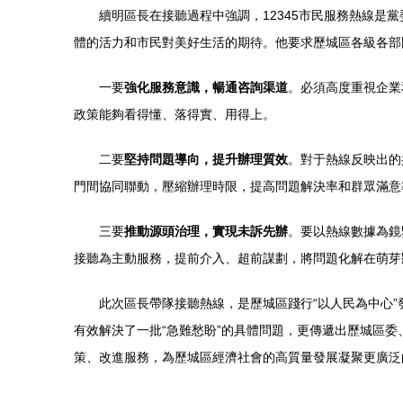
續明區長在接聽過程中強調，12345市民服務熱線是
體的活力和市民對美好生活的期待。他要求歷城區各級各部
一要
強化服務意識，暢通咨詢渠道
。必須高度重視企業
政策能夠看得懂、落得實、用得上。
二要
堅持問題導向，提升辦理質效
。對于熱線反映出的
門間協同聯動，壓縮辦理時限，提高問題解決率和群眾滿意
三要
推動源頭治理，實現未訴先辦
。要以熱線數據為鏡
接聽為主動服務，提前介入、超前謀劃，將問題化解在萌芽
此次區長帶隊接聽熱線，是歷城區踐行“以人民為中心
有效解決了一批“急難愁盼”的具體問題，更傳遞出歷城區
策、改進服務，為歷城區經濟社會的高質量發展凝聚更廣泛