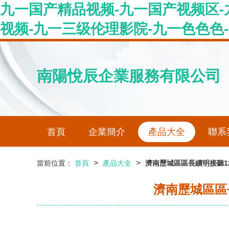
九一国产精品视频-九一国产视频区-
视频-九一三级伦理影院-九一色色色
南陽悅辰企業服務有限公司
首頁
企業簡介
產品大全
聯系
>
>
當前位置：
首頁
產品大全
濟南歷城區區長續明接聽1
濟南歷城區區