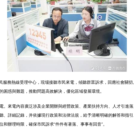
5市民服務熱線受理中心，現場接聽市民來電，傾聽群眾訴求，回應社會關
的困惑與難題，推動問題高效解決，優化區域發展環境。
電。來電內容廣泛涉及企業開辦與經營政策、產業扶持方向、人才引進落
聽、詳細記錄，并依據現行政策和法律法規，給予清晰明確的解答和指引
位和辦理時限，確保市民訴求“件件有著落、事事有回音”。