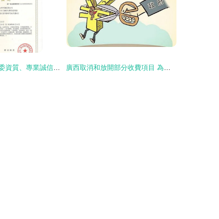
常年辦理北京建委資質、專業誠信可靠 資質辦理
廣西取消和放開部分收費項目 為企業減負助力發展